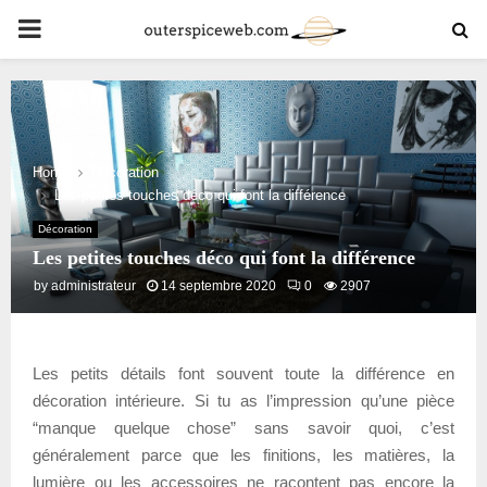
PRIMARY
MENU
Home
Décoration
Les petites touches déco qui font la différence
Décoration
Les petites touches déco qui font la différence
by
administrateur
14 septembre 2020
0
2907
Les petits détails font souvent toute la différence en
décoration intérieure. Si tu as l’impression qu’une pièce
“manque quelque chose” sans savoir quoi, c’est
généralement parce que les finitions, les matières, la
lumière ou les accessoires ne racontent pas encore la