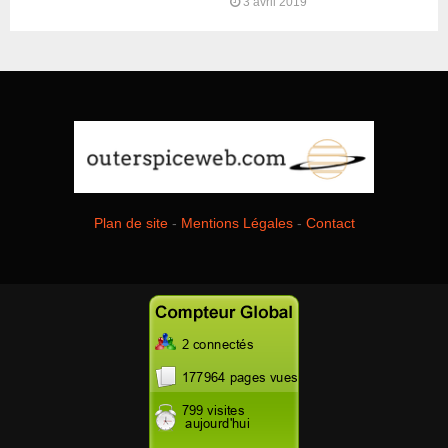
3 avril 2019
Plan de site
-
Mentions Légales
-
Contact