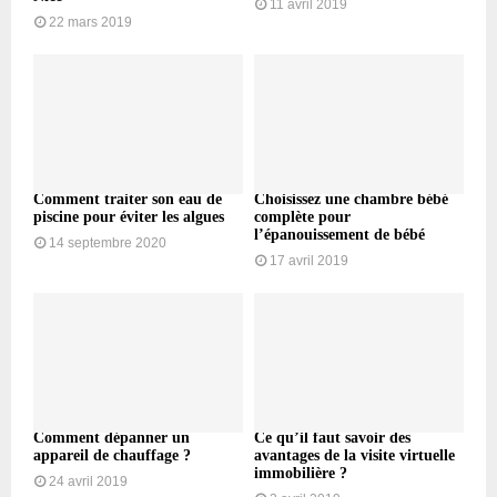
11 avril 2019
22 mars 2019
Comment traiter son eau de
Choisissez une chambre bébé
piscine pour éviter les algues
complète pour
l’épanouissement de bébé
14 septembre 2020
17 avril 2019
Comment dépanner un
Ce qu’il faut savoir des
appareil de chauffage ?
avantages de la visite virtuelle
immobilière ?
24 avril 2019