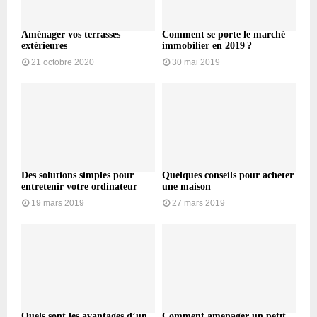
Aménager vos terrasses
Comment se porte le marché
extérieures
immobilier en 2019 ?
21 octobre 2020
30 mai 2019
Des solutions simples pour
Quelques conseils pour acheter
entretenir votre ordinateur
une maison
19 mars 2019
27 mars 2019
Quels sont les avantages d’un
Comment aménager un petit